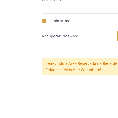
Lembrar-me
Recuperar Password
Bem-vindo a Área Reservada da Rede de
Cidades e Vilas que Caminham!